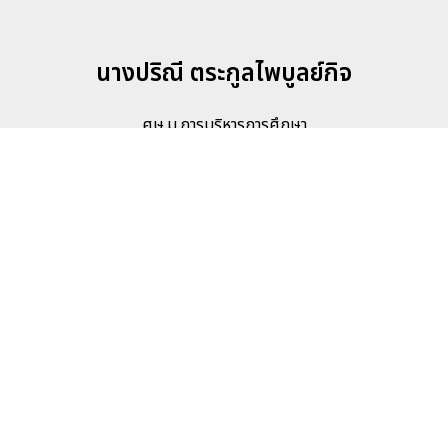
นางปริณี ตระกูลไพบูลย์กิจ
ศษ.ม.การบริหารการศึกษา
โทร. 081-2592530,
rachata52@gmail.com
นายนันทพงศ์ นานวน
ศษ.ม.การบริหารการศึกษา
โทร. 088-3319938, email :
nanthaphong1911@gmail.com
นางอมรรัตน์ นานวน